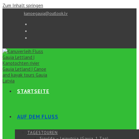
Zum Inhalt springen
kanoegauja@outlook.lv
STARTSEITE
AUF DEM FLUSS
TAGESTOUREN
Sigulda – Leiputrija (Gauja, 1 Tag)