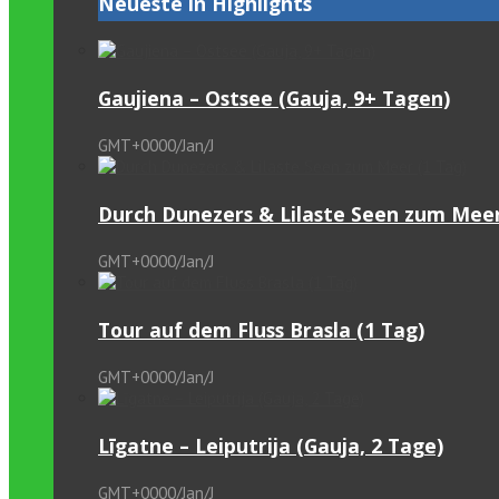
Neueste in Highlights
Gaujiena – Ostsee (Gauja, 9+ Tagen)
GMT+0000/Jan/J
Durch Dunezers & Lilaste Seen zum Meer
GMT+0000/Jan/J
Tour auf dem Fluss Brasla (1 Tag)
GMT+0000/Jan/J
Līgatne – Leiputrija (Gauja, 2 Tage)
GMT+0000/Jan/J