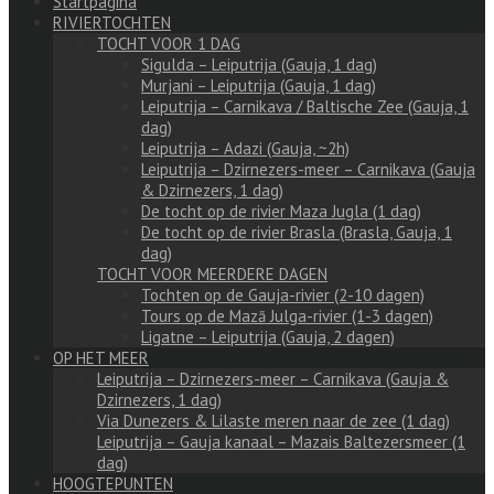
Startpagina
RIVIERTOCHTEN
TOCHT VOOR 1 DAG
Sigulda – Leiputrija (Gauja, 1 dag)
Murjani – Leiputrija (Gauja, 1 dag)
Leiputrija – Carnikava / Baltische Zee (Gauja, 1
dag)
Leiputrija – Adazi (Gauja, ~2h)
Leiputrija – Dzirnezers-meer – Carnikava (Gauja
& Dzirnezers, 1 dag)
De tocht op de rivier Maza Jugla (1 dag)
De tocht op de rivier Brasla (Brasla, Gauja, 1
dag)
TOCHT VOOR MEERDERE DAGEN
Tochten op de Gauja-rivier (2-10 dagen)
Tours op de Mazā Julga-rivier (1-3 dagen)
Ligatne – Leiputrija (Gauja, 2 dagen)
OP HET MEER
Leiputrija – Dzirnezers-meer – Carnikava (Gauja &
Dzirnezers, 1 dag)
Via Dunezers & Lilaste meren naar de zee (1 dag)
Leiputrija – Gauja kanaal – Mazais Baltezersmeer (1
dag)
HOOGTEPUNTEN