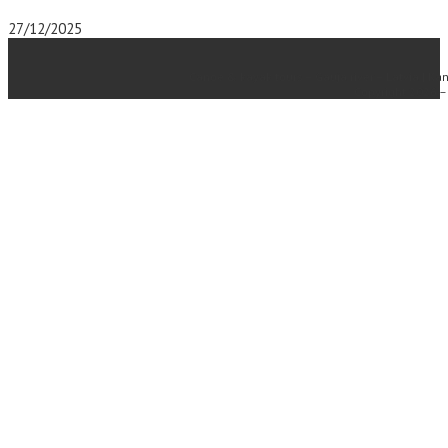
27/12/2025
Canoe & kayak tours – Gauja river – Latvia | Kan
Copyright 2026 – 