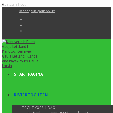
Ga naar inhoud
kanoegauja@outlook.lv
STARTPAGINA
RIVIERTOCHTEN
TOCHT VOOR 1 DAG
Sigulda – Leiputrija (Gauja, 1 dag)