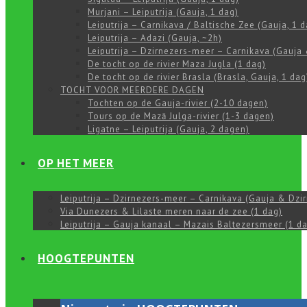
Murjani – Leiputrija (Gauja, 1 dag)
Leiputrija – Carnikava / Baltische Zee (Gauja, 1 d
Leiputrija – Adazi (Gauja, ~2h)
Leiputrija – Dzirnezers-meer – Carnikava (Gauja 
De tocht op de rivier Maza Jugla (1 dag)
De tocht op de rivier Brasla (Brasla, Gauja, 1 dag
TOCHT VOOR MEERDERE DAGEN
Tochten op de Gauja-rivier (2-10 dagen)
Tours op de Mazā Julga-rivier (1-3 dagen)
Ligatne – Leiputrija (Gauja, 2 dagen)
OP HET MEER
Leiputrija – Dzirnezers-meer – Carnikava (Gauja & Dzir
Via Dunezers & Lilaste meren naar de zee (1 dag)
Leiputrija – Gauja kanaal – Mazais Baltezersmeer (1 d
HOOGTEPUNTEN